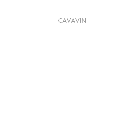
SATIONS en REEMPLOI
REALISATIONS avant 2021
S
CAVAVIN