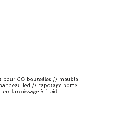
nt pour 60 bouteilles // meuble
 bandeau led // capotage porte
é par brunissage à froid