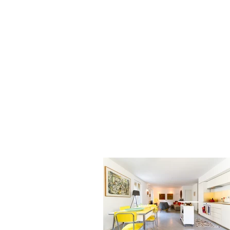
URMESUR
More