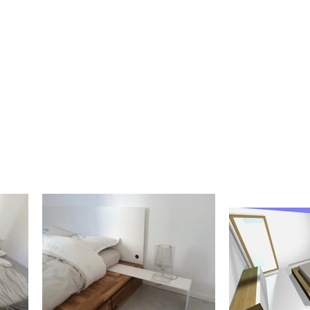
URMESUR
More